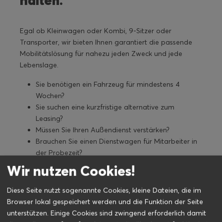
halten.
Egal ob Kleinwagen oder Kombi, 9-Sitzer oder
Transporter, wir bieten Ihnen garantiert die passende
Mobilitätslösung für nahezu jeden Zweck und jede
Lebenslage.
Sie benötigen ein Fahrzeug für mindestens 4
Wochen?
Sie suchen eine kurzfristige alternative zum
Leasing?
Müssen Sie Ihren Außendienst verstärken?
Brauchen Sie einen Dienstwagen für Mitarbeiter in
der Probezeit?
Ein Fahrzeug für Seminarfahrten?
Wir nutzen Cookies!
Oder ist kurzfristig ein Fahrzeug Ihrer Flotte
schadenbedingt ausgefallen?
Diese Seite nutzt sogenannte Cookies, kleine Dateien, die im
Browser lokal gespeichert werden und die Funktion der Seite
Ob gelegentlich, Kurz- oder Langzeitmiete, mit uns
unterstützen. Einige Cookies sind zwingend erforderlich damit
erreichen Sie maximale Mobilität für Ihr Unternehmen.