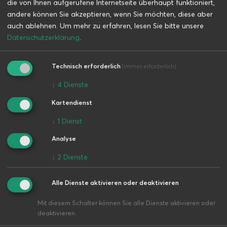
die von Ihnen aufgerufene Internetseite überhaupt funktioniert,
Bei Bedarf stellen wir Ihnen Ihr Wunschfahrzeug sogar
andere können Sie akzeptieren, wenn Sie möchten, diese aber
direkt vor die Tür! Nutzen Sie jetzt unser Angebot! Rufen
auch ablehnen.
Um mehr zu erfahren, lesen Sie bitte unsere
Sie uns an und reservieren Sie Ihren Wunschmietwagen.
Datenschutzerklärung
.
Gerne beantworten wir weitere Fragen auch persönlich.
Technisch erforderlich
(immer erforderlich)
↓
4
Dienste
Kartendienst
↓
1
Dienst
Analyse
↓
2
Dienste
Alle Dienste aktivieren oder deaktivieren
Mit diesem Schalter können Sie alle Dienste aktivieren oder
deaktivieren.