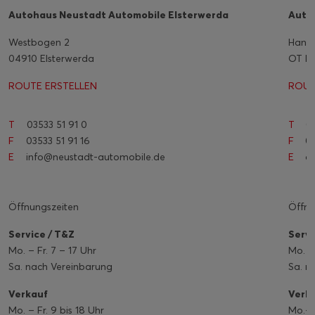
Autohaus Neustadt Automobile Elsterwerda
Auto
Westbogen 2
Hangs
04910 Elsterwerda
OT Me
ROUTE ERSTELLEN
ROUT
T
03533 51 91 0
T
03
F
03533 51 91 16
F
03
E
info@neustadt-automobile.de
E
os
Öffnungszeiten
Öffnu
Service / T&Z
Servi
Mo. – Fr. 7 – 17 Uhr
Mo. – 
Sa. nach Vereinbarung
Sa. n
Verkauf
Verk
Mo. – Fr. 9 bis 18 Uhr
Mo.- F