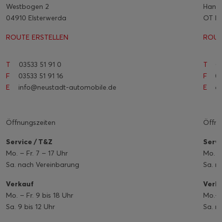
Westbogen 2
Hangs
04910 Elsterwerda
OT Me
ROUTE ERSTELLEN
ROUT
T
03533 51 91 0
T
03
F
03533 51 91 16
F
03
E
info@neustadt-automobile.de
E
os
Öffnungszeiten
Öffnu
Service / T&Z
Servi
Mo. – Fr. 7 – 17 Uhr
Mo. – 
Sa. nach Vereinbarung
Sa. n
Verkauf
Verk
Mo. – Fr. 9 bis 18 Uhr
Mo.- F
Sa. 9 bis 12 Uhr
Sa. n