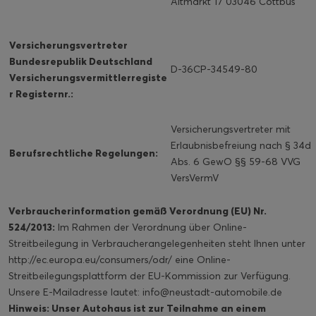
Altmarkt 17 03046 Cottbus
Versicherungsvertreter
Bundesrepublik Deutschland
D-36CP-34549-80
Ver
sicherungsvermittlerregiste
r Registernr.:
Versicherungsvertreter mit
Erlaubnisbefreiung nach § 34d
Berufsrechtliche Regelungen:
Abs. 6 GewO §§ 59-68 VVG
VersVermV
Verbraucherinformation gemäß Verordnung (EU) Nr.
524/2013:
Im Rahmen der Verordnung über Online-
Streitbeilegung in Verbraucherangelegenheiten steht Ihnen unter
http://ec.europa.eu/consumers/odr/
eine Online-
Streitbeilegungsplattform der EU-Kommission zur Verfügung.
Unsere E-Mailadresse lautet: info@neustadt-automobile.de
Hinweis: Unser Autohaus ist zur Teilnahme an einem