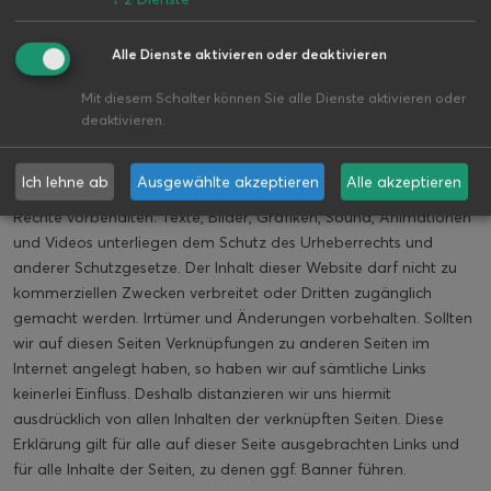
unseres Internetauftritts lediglich bei Facebook ausloggen.
Autohaus Wilhelm Neustadt e.K.
Westbogen 2 04910
Alle Dienste aktivieren oder deaktivieren
Elsterwerda Telefon:
03533 51 91 0
Telefax: 03533 51 91 16
Handelsregisternr.: HRA 0073 e.Kfm. Handelsregister und
Mit diesem Schalter können Sie alle Dienste aktivieren oder
Registergericht: Amtsgericht Cottbus HRA 0073
deaktivieren.
Umsatzsteueridentifikationsnummer (gemäß §27a
Umsatzsteuergesetz): DE 184466550 Vertretungsberechtigte(r):
Ich lehne ab
Ausgewählte akzeptieren
Alle akzeptieren
Frank Neustadt E-Mail:
kontakt@neustadt-automobile.de
Alle
Rechte vorbehalten. Texte, Bilder, Grafiken, Sound, Animationen
und Videos unterliegen dem Schutz des Urheberrechts und
anderer Schutzgesetze. Der Inhalt dieser Website darf nicht zu
kommerziellen Zwecken verbreitet oder Dritten zugänglich
gemacht werden. Irrtümer und Änderungen vorbehalten. Sollten
wir auf diesen Seiten Verknüpfungen zu anderen Seiten im
Internet angelegt haben, so haben wir auf sämtliche Links
keinerlei Einfluss. Deshalb distanzieren wir uns hiermit
ausdrücklich von allen Inhalten der verknüpften Seiten. Diese
Erklärung gilt für alle auf dieser Seite ausgebrachten Links und
für alle Inhalte der Seiten, zu denen ggf. Banner führen.