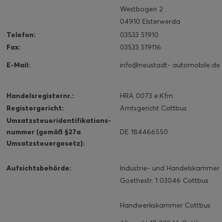
Westbogen 2
04910 Elsterwerda
Telefon:
03533 51910
Fax:
03533 519116
E-Mail:
info@neustadt- automobile.de
Handelsregisternr.:
HRA 0073 e.Kfm.
Registergericht:
Amtsgericht Cottbus
Umsatzsteueridentifikations-
nummer
(gemäß §27a
DE 184466550
Umsatzsteuergesetz):
Aufsichtsbehörde:
Industrie- und Handelskammer
Goethestr. 1 03046 Cottbus
Handwerkskammer Cottbus