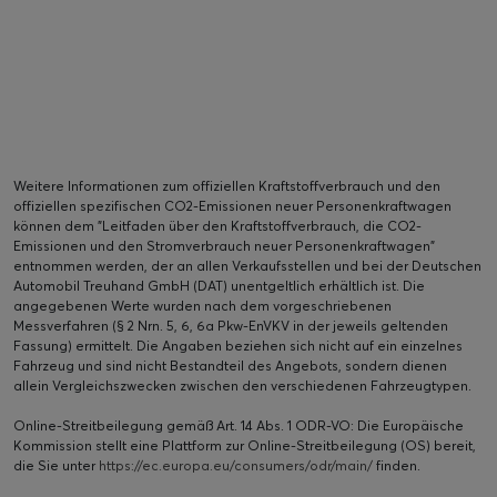
Weitere Informationen zum offiziellen Kraftstoffverbrauch und den
offiziellen spezifischen CO2-Emissionen neuer Personenkraftwagen
können dem "Leitfaden über den Kraftstoffverbrauch, die CO2-
Emissionen und den Stromverbrauch neuer Personenkraftwagen"
entnommen werden, der an allen Verkaufsstellen und bei der Deutschen
Automobil Treuhand GmbH (DAT) unentgeltlich erhältlich ist. Die
angegebenen Werte wurden nach dem vorgeschriebenen
Messverfahren (§ 2 Nrn. 5, 6, 6a Pkw-EnVKV in der jeweils geltenden
Fassung) ermittelt. Die Angaben beziehen sich nicht auf ein einzelnes
Fahrzeug und sind nicht Bestandteil des Angebots, sondern dienen
allein Vergleichszwecken zwischen den verschiedenen Fahrzeugtypen.
Online-Streitbeilegung gemäß Art. 14 Abs. 1 ODR-VO: Die Europäische
Kommission stellt eine Plattform zur Online-Streitbeilegung (OS) bereit,
die Sie unter
https://ec.europa.eu/consumers/odr/main/
finden.