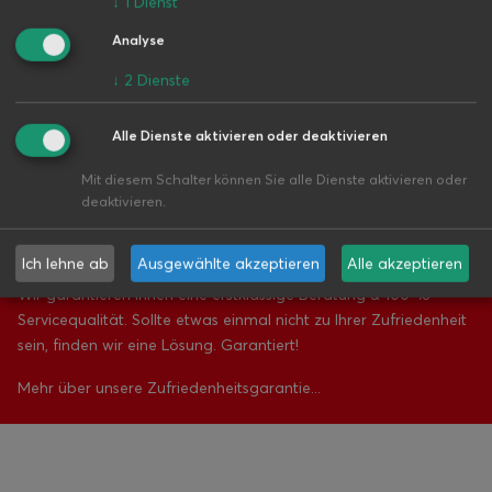
↓
1
Dienst
Analyse
↓
2
Dienste
Alle Dienste aktivieren oder deaktivieren
Unsere
Mit diesem Schalter können Sie alle Dienste aktivieren oder
deaktivieren.
ZUFRIEDENHEITSGARANTIE –
weil uns WERTE wichtig sind!
Ich lehne ab
Ausgewählte akzeptieren
Alle akzeptieren
Wir garantieren Ihnen eine erstklassige Beratung & 100 %
Servicequalität. Sollte etwas einmal nicht zu Ihrer Zufriedenheit
sein, finden wir eine Lösung. Garantiert!
Mehr über unsere Zufriedenheitsgarantie...