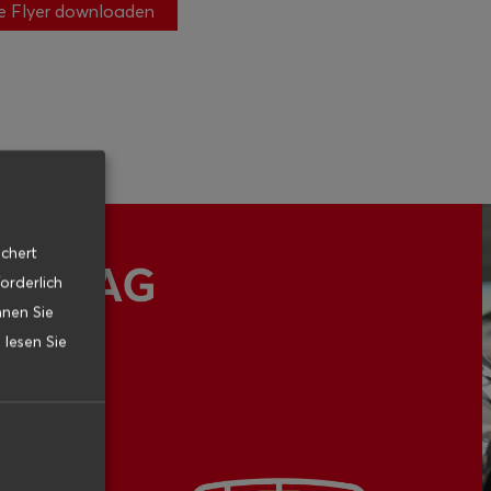
ce Flyer downloaden
ichert
orderlich
nnen Sie
 lesen Sie